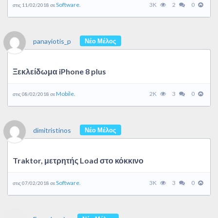
Software.
3K
2
0
στις 11/02/2018 σε
panayiotis_p
Νέο Μέλος
Ξεκλείδωμα iPhone 8 plus
Mobile.
2K
3
0
στις 08/02/2018 σε
dimitristinos
Νέο Μέλος
Traktor, μετρητής Load στο κόκκινο
Software.
3K
3
0
στις 07/02/2018 σε