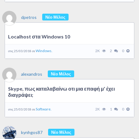
dpetros
Νέο Μέλος
Localhost στα Windows 10
Windows.
2K
2
0
στις 25/03/2018 σε
alexandros
Νέο Μέλος
Skype, πως καταλαβαίνω οτι μια επαφή μ’ έχει
διαγράψει;
Software.
2K
1
0
στις 25/03/2018 σε
kynhgos87
Νέο Μέλος