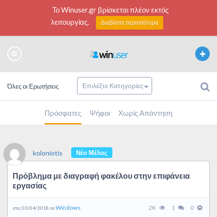
Το Winuser.gr βρίσκεται πλέον εκτός
λειτουργίας.
Διαβάστε περισσότερα
Όλες οι Ερωτήσεις
Πρόσφατες
Ψήφοι
Χωρίς Απάντηση
koloniotis
Νέο Μέλος
Πρόβλημα με διαγραφή φακέλου στην επιφάνεια
εργασίας
Windows.
2K
1
0
στις 03/04/2018 σε