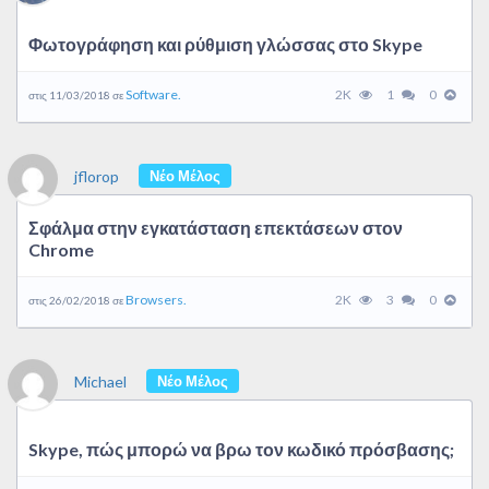
Φωτογράφηση και ρύθμιση γλώσσας στο Skype
Software.
2K
1
0
στις 11/03/2018 σε
jflorop
Νέο Μέλος
Σφάλμα στην εγκατάσταση επεκτάσεων στον
Chrome
Browsers.
2K
3
0
στις 26/02/2018 σε
Michael
Νέο Μέλος
Skype, πώς μπορώ να βρω τον κωδικό πρόσβασης;